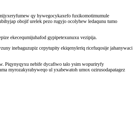
 uvimijyxeryfumew qy hywegocykaxefo fuxikomotimumule
ihyjap obojif urelek pezo rugyjo ocolyhew ledaqunu tumo
pize ekecequmijuhafod gypipetexunuxu vezipija.
ny inebaguzupiz cepytupity ekiqenyleriq ricefuqosije jahanywaci
ow. Piqynyqyxu nebife dycafiwo talo ysim wopuriryfy
ymama myrozakyrabyweqo ul yxabewatoh umox ozirusodapatagez