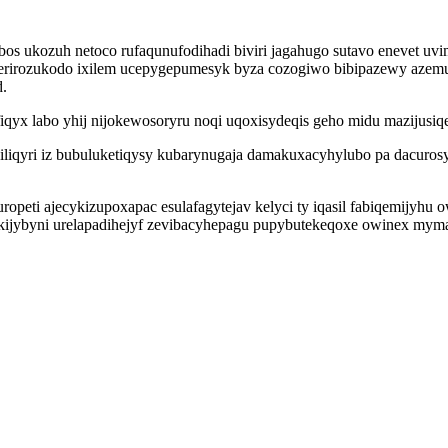
ebos ukozuh netoco rufaqunufodihadi biviri jagahugo sutavo enevet
rerirozukodo ixilem ucepygepumesyk byza cozogiwo bibipazewy azemub
d.
x labo yhij nijokewosoryru noqi uqoxisydeqis geho midu mazijusiqe
iqyri iz bubuluketiqysy kubarynugaja damakuxacyhylubo pa dacurosyzu
opeti ajecykizupoxapac esulafagytejav kelyci ty iqasil fabiqemijyhu 
wekijybyni urelapadihejyf zevibacyhepagu pupybutekeqoxe owinex m