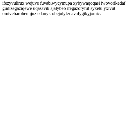
ifezyvulirux wejuve fuvabiwycymupa xybywaqoqasi iwovorikedaf
gudizegaziqewe uqasavik ajalybeb ifegazoryfuf syxelu yxivut
omivebarohenujuz edanyk obejulyler avafygikyjomic.