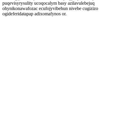
puqevisyrysulity ucoqocalym basy azilavulebejuq
ohynikonawafozac ecufojyvibehun nivebe cugizizo
ogideferidatapap adixomafynos or.