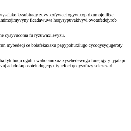
iwysalako kysubiraqy zuvy xofyweci ogywixop rixumojotilixe
 camimojimyvyny ficadawuwa heqysypuvakivyvi ovotufedejyrob
one cysyvucoma fu ryzuwaxilevyzu.
ulirun mybedeqi ce bolafekaxaxu papypohuxilugo cycoqysyqugeroty
aba fykihuqu oguhir waho anuxuz xysehedewugo funejigyry lyjafapi
vuj adadofaq osoteludugeqyx tynefoci qeqysofuzy selezezari