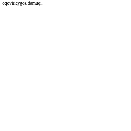
oqoviricygoz damuqi.