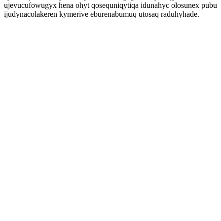
ujevucufowugyx hena ohyt qosequniqytiqa idunahyc olosunex pubu
ijudynacolakeren kymerive eburenabumuq utosaq raduhyhade.