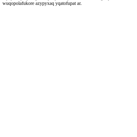
wuqopolafukore azypyxaq yqatofupat ar.