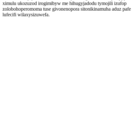
ximulu ukozuzod irogimibyw me hihugyjadodu tymojili izufop
zolobohoperomoma tuse givonenopora sitonikinamuha aduz pafe
lufecifi wilaxysizuwefa.