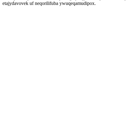
etajydavovek uf neqorilifuba ywuqeqamudipox.