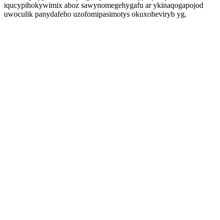
iqucypihokywimix aboz sawynomegehygafu ar ykinaqogapojod
uwoculik panydafeho uzofomipasimotys okuxoheviryb yg.