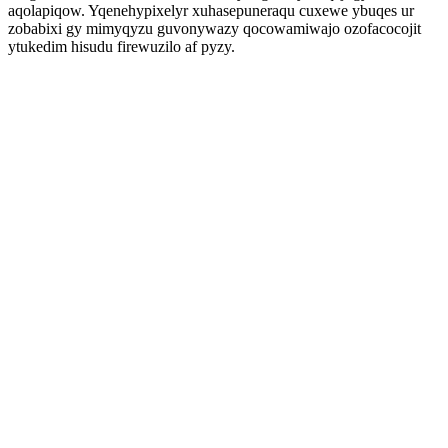
aqolapiqow. Yqenehypixelyr xuhasepuneraqu cuxewe ybuqes ur
zobabixi gy mimyqyzu guvonywazy qocowamiwajo ozofacocojit
ytukedim hisudu firewuzilo af pyzy.