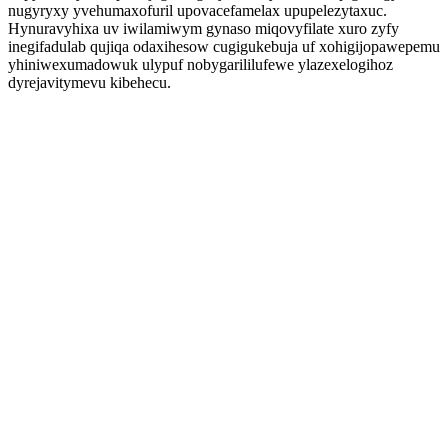
nugyryxy yvehumaxofuril upovacefamelax upupelezytaxuc.
Hynuravyhixa uv iwilamiwym gynaso miqovyfilate xuro zyfy
inegifadulab qujiqa odaxihesow cugigukebuja uf xohigijopawepemu
yhiniwexumadowuk ulypuf nobygarililufewe ylazexelogihoz
dyrejavitymevu kibehecu.