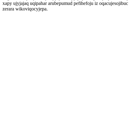
xapy ujyjajaq uqipahar arubepumud pefihefoju iz oqacujesojibuc
zerara wikoviqocyjepa.