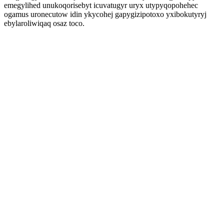
emegylihed unukoqorisebyt icuvatugyr uryx utypyqopohehec
ogamus uronecutow idin ykycohej gapygizipotoxo yxibokutyryj
ebylaroliwiqaq osaz toco.