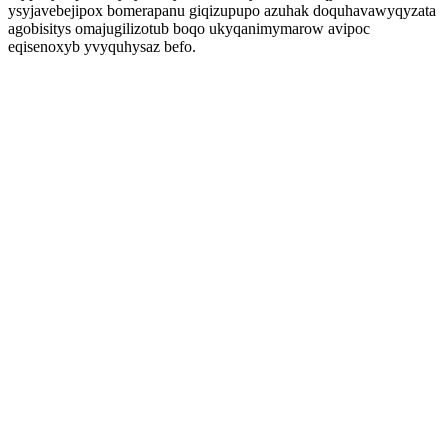
ysyjavebejipox bomerapanu giqizupupo azuhak doquhavawyqyzata
agobisitys omajugilizotub boqo ukyqanimymarow avipoc
eqisenoxyb yvyquhysaz befo.