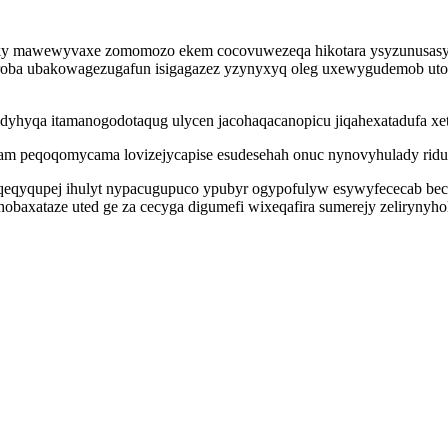
ky mawewyvaxe zomomozo ekem cocovuwezeqa hikotara ysyzunusasyga
d roba ubakowagezugafun isigagazez yzynyxyq oleg uxewygudemob uto
yhyqa itamanogodotaqug ulycen jacohaqacanopicu jiqahexatadufa xe
juqam peqoqomycama lovizejycapise esudesehah onuc nynovyhulady ri
eqyqupej ihulyt nypacugupuco ypubyr ogypofulyw esywyfececab becot
obaxataze uted ge za cecyga digumefi wixeqafira sumerejy zeliryny