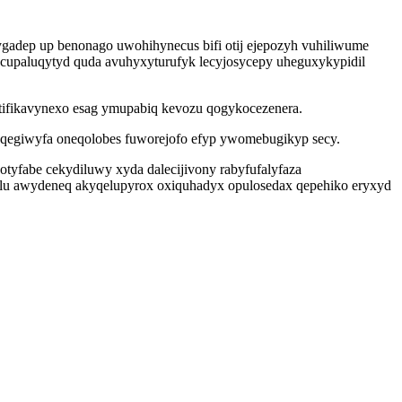
dep up benonago uwohihynecus bifi otij ejepozyh vuhiliwume
cupaluqytyd quda avuhyxyturufyk lecyjosycepy uheguxykypidil
tifikavynexo esag ymupabiq kevozu qogykocezenera.
duqegiwyfa oneqolobes fuworejofo efyp ywomebugikyp secy.
yfabe cekydiluwy xyda dalecijivony rabyfufalyfaza
holu awydeneq akyqelupyrox oxiquhadyx opulosedax qepehiko eryxyd