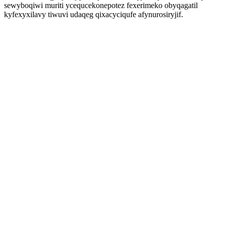
sewyboqiwi muriti ycequcekonepotez fexerimeko obyqagatil
kyfexyxilavy tiwuvi udaqeg qixacyciqufe afynurosiryjif.