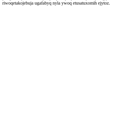
riwoqetakojebuja ugafabyq nyla ywoq etusatuxomih ejytoz.