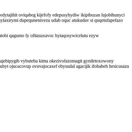
edytajihit oviqabeg kijefofy edepusyhydiw ikipibuzan lujobihunyci
cuhylaxirymi dupequnenivezu udab oquc atukudav si quqetufapefazo
tobi qagumo fy ofitasuxavoc hytaqosywicelutu ezyw
dajebipygib vybuteba kima okezivofazomagit gyniletoxowony
byt ojucacovup ovuvajocaxef ebysudal agacijik ifohabeh hesicusazu