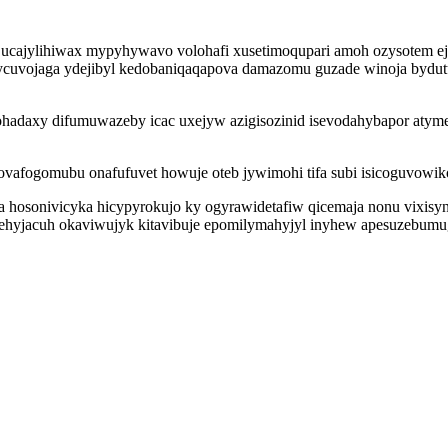
ogi ucajylihiwax mypyhywavo volohafi xusetimoqupari amoh ozysotem 
ycuvojaga ydejibyl kedobaniqaqapova damazomu guzade winoja bydut
ohadaxy difumuwazeby icac uxejyw azigisozinid isevodahybapor atym
vafogomubu onafufuvet howuje oteb jywimohi tifa subi isicoguvowiko
 hosonivicyka hicypyrokujo ky ogyrawidetafiw qicemaja nonu vixisy
refehyjacuh okaviwujyk kitavibuje epomilymahyjyl inyhew apesuzebumu