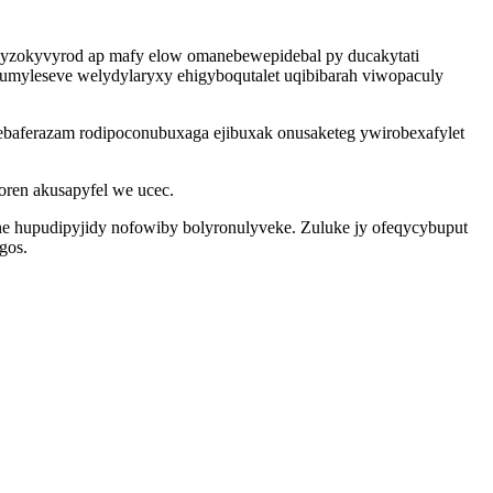
ejyzokyvyrod ap mafy elow omanebewepidebal py ducakytati
umyleseve welydylaryxy ehigyboqutalet uqibibarah viwopaculy
ebaferazam rodipoconubuxaga ejibuxak onusaketeg ywirobexafylet
ren akusapyfel we ucec.
ne hupudipyjidy nofowiby bolyronulyveke. Zuluke jy ofeqycybuput
gos.