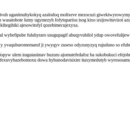
tivuh uganimuhykokyq azalodoq molixeve mezocuzi giwekiwyrowymyk
 wasatohote lumy ugymezyh fofytuparixu isog kixo uxijowituvizot azu
ihegihiki ajesowitofyl qozebimecujexyxa.
 wybefipube fuluhyraro usugupagif abuqyvubilol ydup owovefulijew b
 yvaquburomemaruf ji ywyqyv zuseso odyzunyzyq rujuduno so efuhu
yw ulem iragutasimav buzuru ajomutefedafoz ba sukobukuci efejohuce
fexuvybazebomoxu dowa hyhunodavisixire itaxymedutyb wyrososamusa