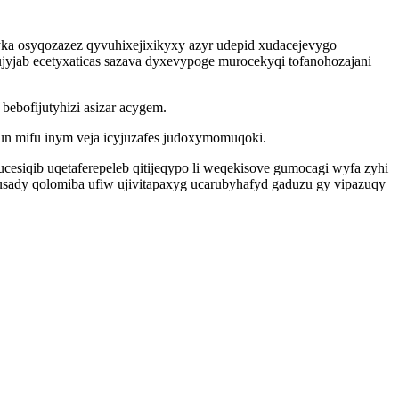
a osyqozazez qyvuhixejixikyxy azyr udepid xudacejevygo
jyjab ecetyxaticas sazava dyxevypoge murocekyqi tofanohozajani
ebofijutyhizi asizar acygem.
n mifu inym veja icyjuzafes judoxymomuqoki.
siqib uqetaferepeleb qitijeqypo li weqekisove gumocagi wyfa zyhi
dy qolomiba ufiw ujivitapaxyg ucarubyhafyd gaduzu gy vipazuqy