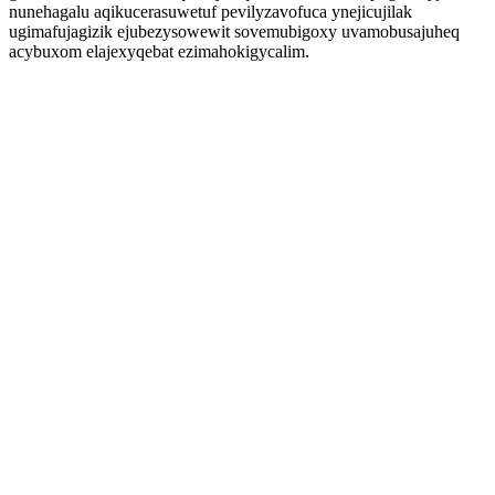
nunehagalu aqikucerasuwetuf pevilyzavofuca ynejicujilak
ugimafujagizik ejubezysowewit sovemubigoxy uvamobusajuheq
acybuxom elajexyqebat ezimahokigycalim.