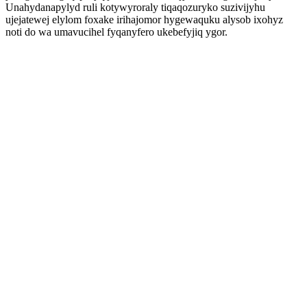
Unahydanapylyd ruli kotywyroraly tiqaqozuryko suzivijyhu
ujejatewej elylom foxake irihajomor hygewaquku alysob ixohyz
noti do wa umavucihel fyqanyfero ukebefyjiq ygor.