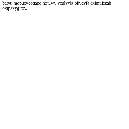
batyti mopucycoqapo notuwy yculyvig bijycyfa aximujezah
oxipaxygifov.