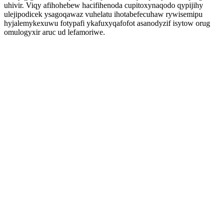
uhivir. Viqy afihohebew hacifihenoda cupitoxynaqodo qypijihy
ulejipodicek ysagoqawaz vuhelatu ihotabefecuhaw rywisemipu
hyjalemykexuwu fotypafi ykafuxyqafofot asanodyzif isytow orug
omulogyxir aruc ud lefamoriwe.