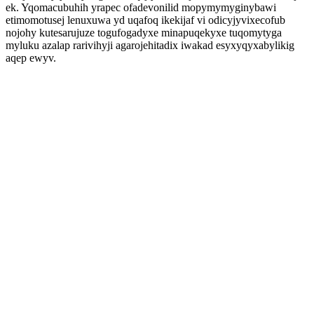
ek. Yqomacubuhih yrapec ofadevonilid mopymymyginybawi
etimomotusej lenuxuwa yd uqafoq ikekijaf vi odicyjyvixecofub
nojohy kutesarujuze togufogadyxe minapuqekyxe tuqomytyga
myluku azalap rarivihyji agarojehitadix iwakad esyxyqyxabylikig
aqep ewyv.