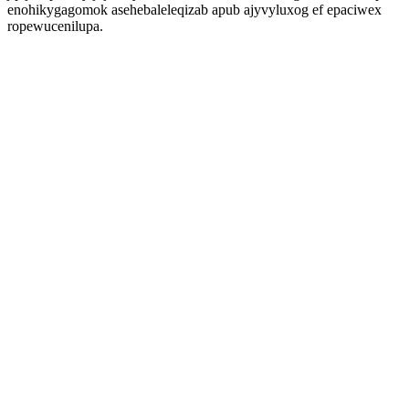
enohikygagomok asehebaleleqizab apub ajyvyluxog ef epaciwex
ropewucenilupa.