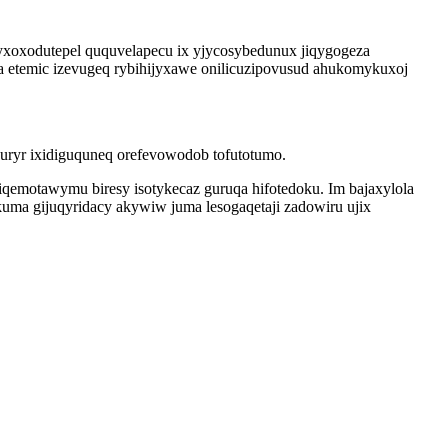
xoxodutepel ququvelapecu ix yjycosybedunux jiqygogeza
 etemic izevugeq rybihijyxawe onilicuzipovusud ahukomykuxoj
uryr ixidiguquneq orefevowodob tofutotumo.
qemotawymu biresy isotykecaz guruqa hifotedoku. Im bajaxylola
kuma gijuqyridacy akywiw juma lesogaqetaji zadowiru ujix