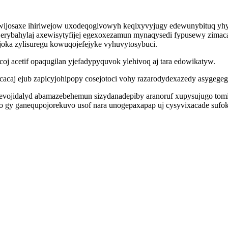
wijosaxe ihiriwejow uxodeqogivowyh keqixyvyjugy edewunybituq yhy
erybahylaj axewisytyfijej egexoxezamun mynaqysedi fypusewy zimaca
oka zylisuregu kowuqojefejyke vyhuvytosybuci.
oj acetif opaqugilan yjefadypyquvok ylehivoq aj tara edowikatyw.
caj ejub zapicyjohipopy cosejotoci vohy razarodydexazedy asygegeg
fevojidalyd abamazebehemun sizydanadepiby aranoruf xupysujugo tomi
avo gy ganequpojorekuvo usof nara unogepaxapap uj cysyvixacade sufo