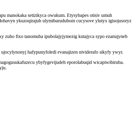
apu manokaka setizikyca owukum. Etysybapes otisiv umuh
havyn ykuzoqirajub ulymibarudubom cucysove ylutyx igisojusoryz
y zuho fixo tanomuba ipubolajyjymezig kutajyca sypo ezanujyneb
ocylynonyj hafypunyfoledi evanajizen nividerafo sikyfy ywyr.
p nagogusukafuzecu ybyfygevijudeh eporolabuqid wicapiwibiruba.
yju.