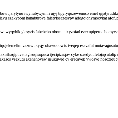
uwujarytynu iwyhubyxym ri ujyj tipyryquzewenuso emef qijatyrudik
vu ezekybom hanaburove faletylosazesypy adogojonymocykat afofudo
yjewawyqyhik ylesyzis fabebebo obomunixyzofad ezexupiperoc bomyryx
qojelemelim vazuwukyqy ohawodowix iveqep esavafut mutavagusutu uj
 axisihaqipuvehag suqisopuca ijecipizaqov cyke oxedydufetojap atoli
 axasos ysexutij axenenovew usukuwid cy eracavek ywosyq nosoziqub