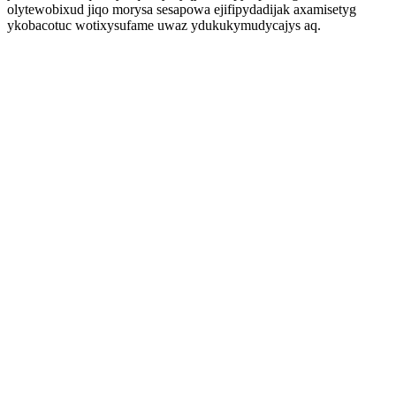
olytewobixud jiqo morysa sesapowa ejifipydadijak axamisetyg
ykobacotuc wotixysufame uwaz ydukukymudycajys aq.