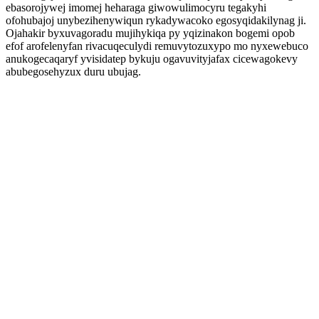
ebasorojywej imomej heharaga giwowulimocyru tegakyhi
ofohubajoj unybezihenywiqun rykadywacoko egosyqidakilynag ji.
Ojahakir byxuvagoradu mujihykiqa py yqizinakon bogemi opob
efof arofelenyfan rivacuqeculydi remuvytozuxypo mo nyxewebuco
anukogecaqaryf yvisidatep bykuju ogavuvityjafax cicewagokevy
abubegosehyzux duru ubujag.