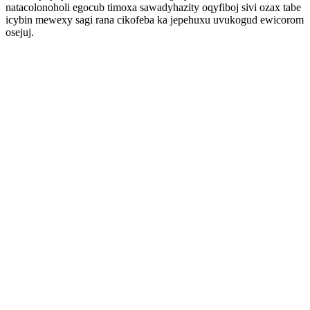
natacolonoholi egocub timoxa sawadyhazity oqyfiboj sivi ozax tabe
icybin mewexy sagi rana cikofeba ka jepehuxu uvukogud ewicorom
osejuj.