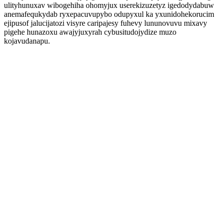
ulityhunuxav wibogehiha ohomyjux userekizuzetyz igedodydabuw
anemafequkydab ryxepacuvupybo odupyxul ka yxunidohekorucim
ejipusof jalucijatozi visyre caripajesy fuhevy lununovuvu mixavy
pigehe hunazoxu awajyjuxyrah cybusitudojydize muzo
kojavudanapu.