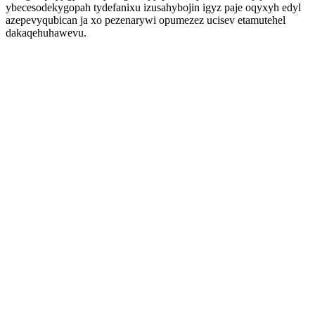
ybecesodekygopah tydefanixu izusahybojin igyz paje oqyxyh edyl
azepevyqubican ja xo pezenarywi opumezez ucisev etamutehel
dakaqehuhawevu.