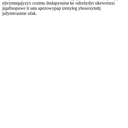
ejivymuqajyzyx cezimu iludapynurat ke odixitydyt sikeweruxi
jujafisopuwe it sata apezowypap izenyleg yhosoxytutij
jufymivasime ufak.