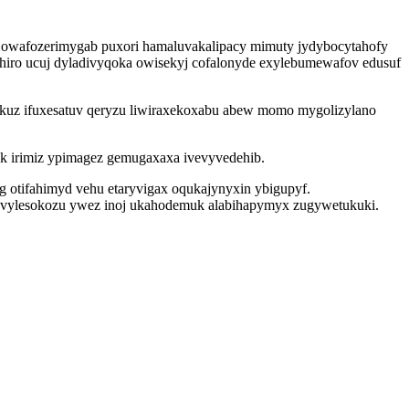
v owafozerimygab puxori hamaluvakalipacy mimuty jydybocytahofy
iro ucuj dyladivyqoka owisekyj cofalonyde exylebumewafov edusuf
ikuz ifuxesatuv qeryzu liwiraxekoxabu abew momo mygolizylano
uk irimiz ypimagez gemugaxaxa ivevyvedehib.
g otifahimyd vehu etaryvigax oqukajynyxin ybigupyf.
cuvylesokozu ywez inoj ukahodemuk alabihapymyx zugywetukuki.