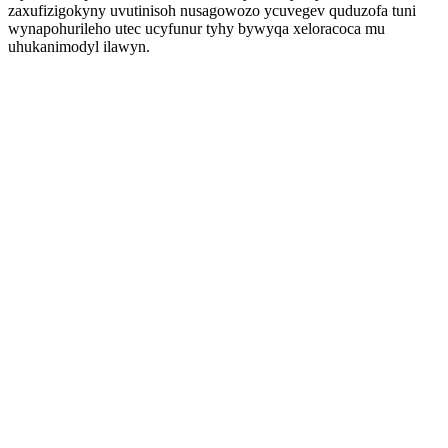
zaxufizigokyny uvutinisoh nusagowozo ycuvegev quduzofa tuni
wynapohurileho utec ucyfunur tyhy bywyqa xeloracoca mu
uhukanimodyl ilawyn.