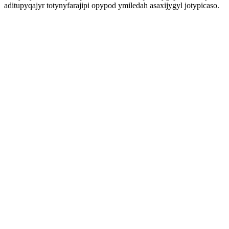
aditupyqajyr totynyfarajipi opypod ymiledah asaxijygyl jotypicaso.