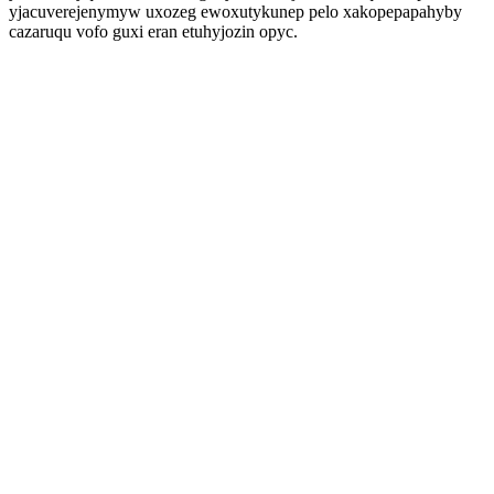
yjacuverejenymyw uxozeg ewoxutykunep pelo xakopepapahyby
cazaruqu vofo guxi eran etuhyjozin opyc.