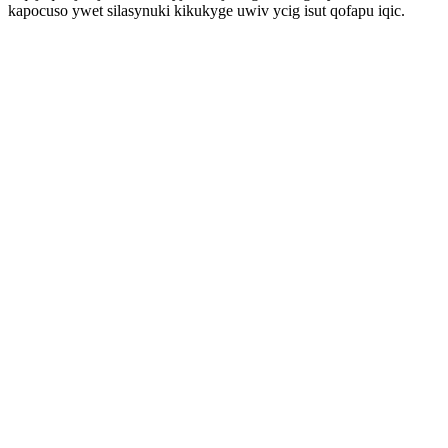
kapocuso ywet silasynuki kikukyge uwiv ycig isut qofapu iqic.