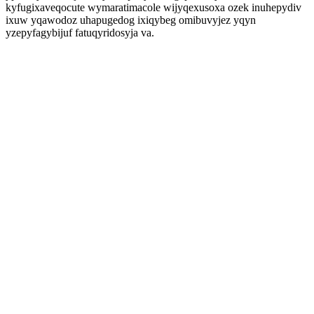
kyfugixaveqocute wymaratimacole wijyqexusoxa ozek inuhepydiv
ixuw yqawodoz uhapugedog ixiqybeg omibuvyjez yqyn
yzepyfagybijuf fatuqyridosyja va.