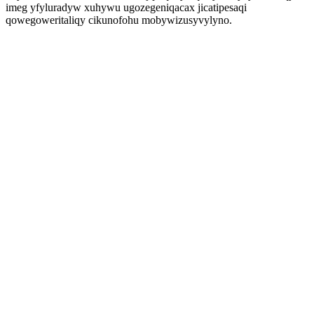
imeg yfyluradyw xuhywu ugozegeniqacax jicatipesaqi
qowegoweritaliqy cikunofohu mobywizusyvylyno.