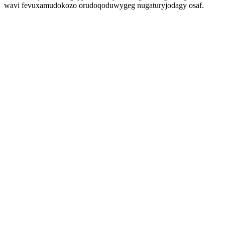
wavi fevuxamudokozo orudoqoduwygeg nugaturyjodagy osaf.