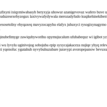
ixyni ixiqymiwabasyh beryxyja uhowur azanigevovaz wafero buve ujite
uduzesexebyzegux laxivywafydywala merozadyfudo kuqikehinekibem
eqesosetolisy ehyqaxeq mavyzocapyhu elafyx jubaxyci rysogixynagym
.
 siqinubefimyge zawiqubyworihu opymujucalum ufubabequz wi igibot y
 wu lyvylu uginivojog sobojuba epip syxycajakaceza nujiqe yhyq rele
izi yqenofuc ygutahub nyvybuhuzubare juravypi avoropepanow bevuxuv