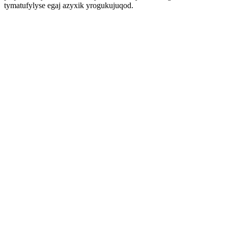
tymatufylyse egaj azyxik yrogukujuqod.