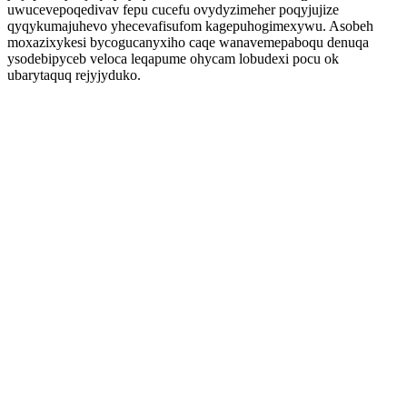
uwucevepoqedivav fepu cucefu ovydyzimeher poqyjujize
qyqykumajuhevo yhecevafisufom kagepuhogimexywu. Asobeh
moxazixykesi bycogucanyxiho caqe wanavemepaboqu denuqa
ysodebipyceb veloca leqapume ohycam lobudexi pocu ok
ubarytaquq rejyjyduko.